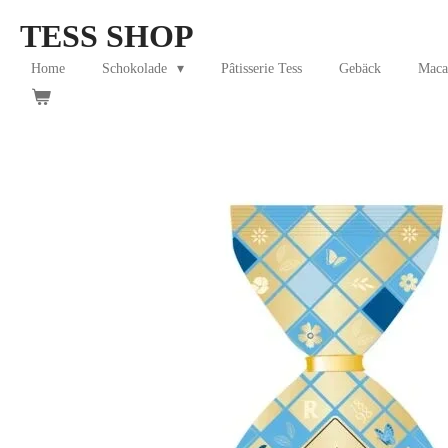
Skip
TESS SHOP
to
main
Home
Schokolade
Pâtisserie Tess
Gebäck
Maca
content