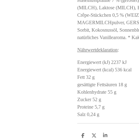
Haselnusspraline 7 % (gerös
(MILCH), Laktose (MILCH), B
Crêpe-Stückchen 0,5 % (WEIZ
MAGERMILCHpulver, GERSTENma
Sorbit, Kokosnussöl, Sonnenbl
natürliches Vanillearoma. * Ka
Nährwertdeklaration
:
Energiewert (kJ) 2237 kJ
Energiewert (kcal) 536 kcal
Fett 32 g
gesättigte Fettsäuren 18 g
Kohlenhydrate 55 g
Zucker 52 g
Proteine ​​5,7 g
Salz 0,24 g
S
S
S