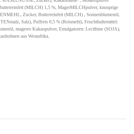
tet). HASELNÜSSE, Zucker), Kakaomasse*, Molkenpulver
utterreinfett (MILCH) 1,5 %, MagerMILCHpulver, knusprige
ENMEHL, Zucker, Butterreinfett (MILCH) , Sonnenblumenöl,
lz, Salz), Puffreis 0,5 % (Reismehl), Feuchthaltemittel:
umenöl, mageres Kakaopulver, Emulgatoren: Lecithine (SOJA),
kaobohnen aus Westafrika.