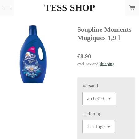
TESS SHOP
Skip
to
main
Soupline Moments
content
Magiques 1,9 l
€8.90
excl. tax and
shipping
Versand
Lieferung