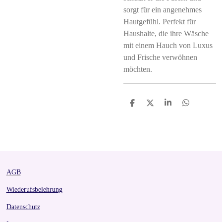
sorgt für ein angenehmes
Hautgefühl. Perfekt für
Haushalte, die ihre Wäsche
mit einem Hauch von Luxus
und Frische verwöhnen
möchten.
S
S
S
S
h
h
h
h
a
a
a
a
r
r
r
r
e
e
e
e
AGB
Wiederufsbelehrung
Datenschutz