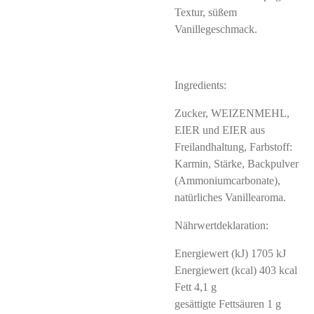
Textur, süßem
Vanillegeschmack.
Ingredients:
Zucker, WEIZENMEHL,
EIER und EIER aus
Freilandhaltung, Farbstoff:
Karmin, Stärke, Backpulver
(Ammoniumcarbonate),
natürliches Vanillearoma.
Nährwertdeklaration:
Energiewert (kJ) 1705 kJ
Energiewert (kcal) 403 kcal
Fett 4,1 g
gesättigte Fettsäuren 1 g