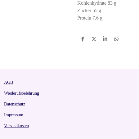
Kohlenhydrate 83 g
Zucker 55 g
Protein 7,6 g
S
S
S
S
h
h
h
h
a
a
a
a
r
r
r
r
e
e
e
e
AGB
Wiederufsbelehrung
Datenschutz
Impressum
Versandkosten