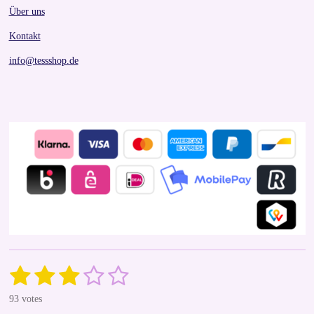
Über uns
Kontakt
info@tessshop.de
1
2
3
4
5
S
R
u
a
s
s
s
s
s
b
93 votes
t
m