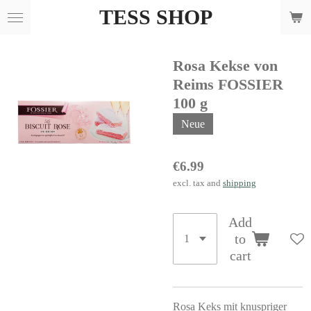
TESS SHOP
Skip
to
main
Rosa Kekse von
content
Reims FOSSIER
100 g
Neue
€6.99
excl. tax and
shipping
Add
to
cart
Rosa Keks mit knuspriger