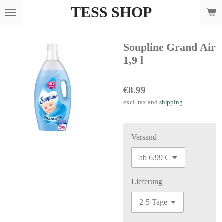
TESS SHOP
Skip
to
main
Soupline Grand Air
content
1,9 l
€8.99
excl. tax and
shipping
Versand
Lieferung