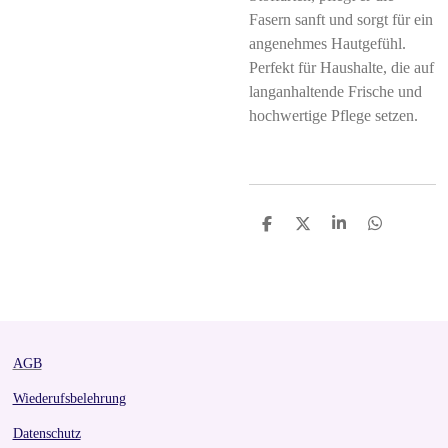
Fasern sanft und sorgt für ein
angenehmes Hautgefühl.
Perfekt für Haushalte, die auf
langanhaltende Frische und
hochwertige Pflege setzen.
S
S
S
S
h
h
h
h
a
a
a
a
r
r
r
r
e
e
e
e
AGB
Wiederufsbelehrung
Datenschutz