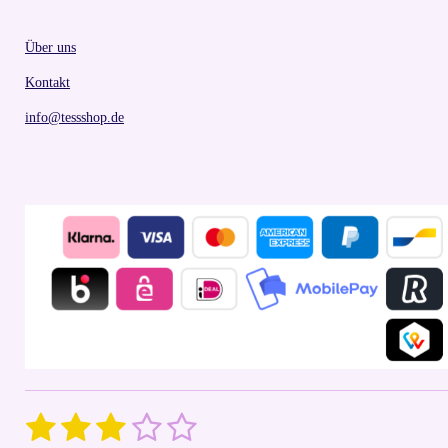
Über uns
Kontakt
info@tessshop.de
1
2
3
4
5
S
R
u
a