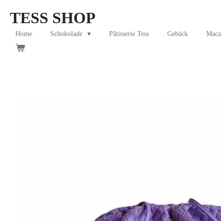
Skip
TESS SHOP
to
main
Home
Schokolade
Pâtisserie Tess
Gebäck
Maca
content