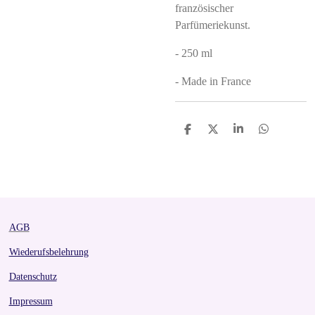
französischer
Parfümeriekunst.
- 250 ml
- Made in France
S
S
S
S
h
h
h
h
a
a
a
a
r
r
r
r
e
e
e
e
AGB
Wiederufsbelehrung
Datenschutz
Impressum