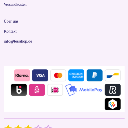
Versandkosten
Über uns
Kontakt
info@tessshop.de
S
R