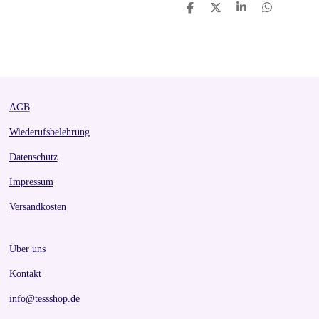
S
S
S
S
h
h
h
h
a
a
a
a
r
r
r
r
e
e
e
e
AGB
Wiederufsbelehrung
Datenschutz
Impressum
Versandkosten
Über uns
Kontakt
info@tessshop.de