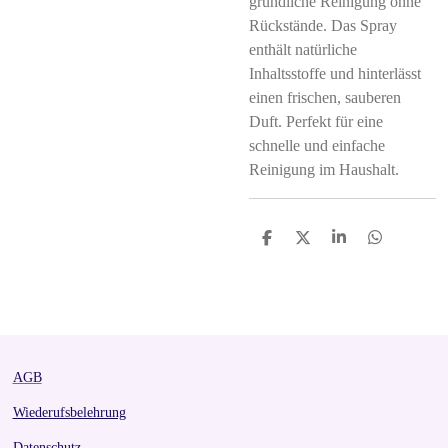
gründliche Reinigung ohne
Rückstände. Das Spray
enthält natürliche
Inhaltsstoffe und hinterlässt
einen frischen, sauberen
Duft. Perfekt für eine
schnelle und einfache
Reinigung im Haushalt.
S
S
S
S
h
h
h
h
a
a
a
a
r
r
r
r
e
e
e
e
AGB
Wiederufsbelehrung
Datenschutz