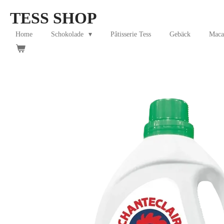
Skip
TESS SHOP
to
main
Home
Schokolade
Pâtisserie Tess
Gebäck
Maca
content